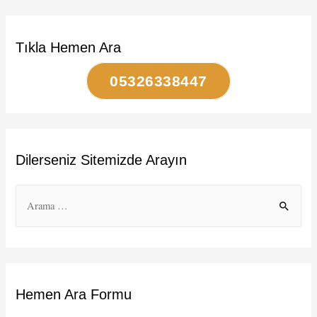
Tıkla Hemen Ara
05326338447
Dilerseniz Sitemizde Arayın
S
e
a
r
c
Hemen Ara Formu
h