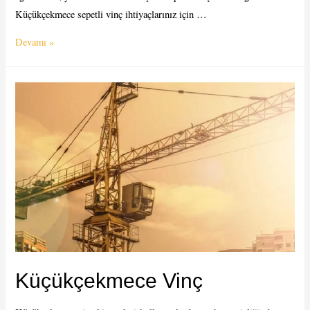
Küçükçekmece sepetli vinç ihtiyaçlarınız için …
Küçükçekmece
Devamı »
Sepetli
Vinç
Küçükçekmece Vinç