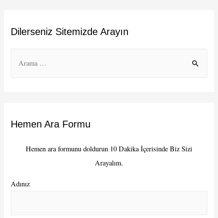
Dilerseniz Sitemizde Arayın
S
e
a
r
c
Hemen Ara Formu
h
f
Hemen ara formunu doldurun 10 Dakika İçerisinde Biz Sizi
o
Arayalım.
r
:
Adınız