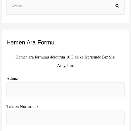
S
e
a
r
c
Hemen Ara Formu
h
f
Hemen ara formunu doldurun 10 Dakika İçerisinde Biz Sizi
o
Arayalım.
r
:
Adınız
Telefon Numaranız