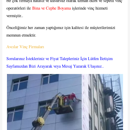
bir çok firmaya hatasız ve kusursuz olarak uzman ekibi ve sepetli vinç
operatörleri ile
Bina ve Cephe Boyama
işlerinde vinç hizmeti
vermiştir..
Önceliğimiz her zaman yaptığımız işin kalitesi ile müşterilerimizi
memnun etmektir.
Avcılar Vinç Firmaları
Sorularınız İstekleriniz ve Fiyat Talepleriniz İçin Lütfen İletişim
Sayfamızdan Bizi Arayarak veya Mesaj Yazarak Ulaşınız..