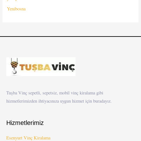
Yenibosna
Tuşba Vinç sepetli, sepetsiz, mobil vinç kiralama gibi
hizmetlerimizden ihtiyacınıza uygun hizmet için buradayız.
Hizmetlerimiz
Esenyurt Vinç Kiralama