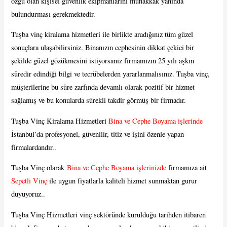
özgü olan kişisel güvenlik ekipmanlarını muhakkak yanında
bulundurması gerekmektedir.
Tuşba vinç kiralama hizmetleri ile birlikte aradığınız tüm güzel
sonuçlara ulaşabilirsiniz. Binanızın cephesinin dikkat çekici bir
şekilde güzel gözükmesini istiyorsanız firmamızın 25 yılı aşkın
süredir edindiği bilgi ve tecrübelerden yararlanmalısınız. Tuşba vinç,
müşterilerine bu süre zarfında devamlı olarak pozitif bir hizmet
sağlamış ve bu konularda sürekli takdir görmüş bir firmadır.
Tuşba Vinç Kiralama Hizmetleri
Bina ve Cephe Boyama işlerinde
İstanbul’da profesyonel, güvenilir, titiz ve işini özenle yapan
firmalardandır..
Tuşba Vinç olarak
Bina ve Cephe Boyama işlerinizde
firmamıza ait
Sepetli Vinç
ile uygun fiyatlarla kaliteli hizmet sunmaktan gurur
duyuyoruz..
Tuşba Vinç Hizmetleri vinç sektöründe kurulduğu tarihden itibaren