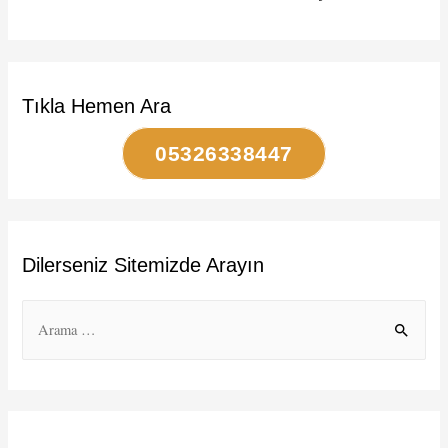
Tıkla Hemen Ara
05326338447
Dilerseniz Sitemizde Arayın
S
e
a
r
c