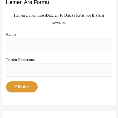
Hemen Ara Formu
h
f
Hemen ara formunu doldurun 10 Dakika İçerisinde Biz Sizi
o
Arayalım.
r
:
Adınız
Telefon Numaranız